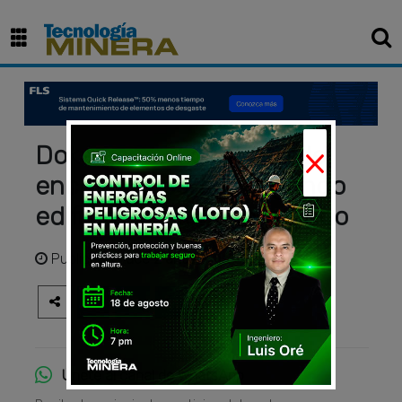
×
Doka gana el contrato de
encofrado para el segundo
edificio más alto del mundo
Publicado
hace 2 años
Únete al canal de WhatsApp