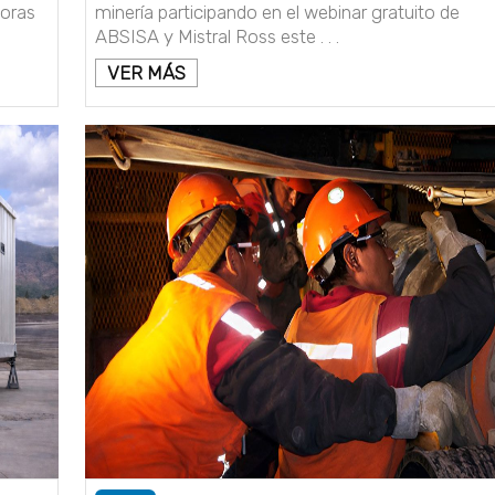
doras
minería participando en el webinar gratuito de
ABSISA y Mistral Ross este . . .
VER MÁS