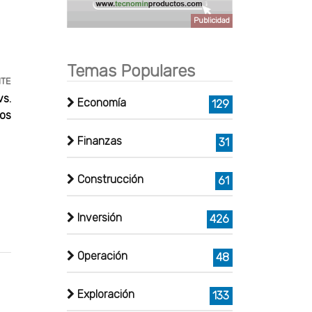
Publicidad
Temas Populares
NTE
vs.
Economía
129
pos
Finanzas
31
Construcción
61
Inversión
426
Operación
48
Exploración
133