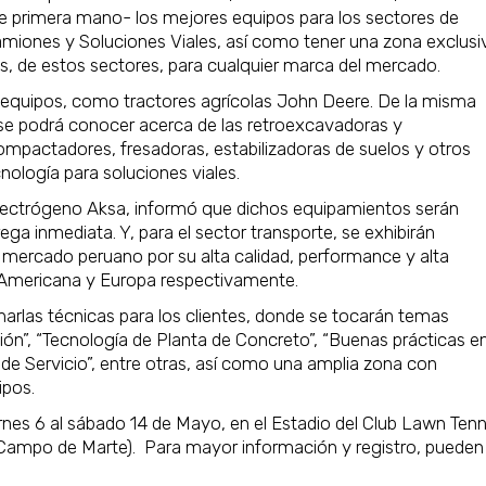
e primera mano- los mejores equipos para los sectores de
Camiones y Soluciones Viales, así como tener una zona exclusi
, de estos sectores, para cualquier marca del mercado.
r equipos, como tractores agrícolas John Deere. De la misma
 se podrá conocer acerca de las retroexcavadoras y
mpactadores, fresadoras, estabilizadoras de suelos y otros
nología para soluciones viales.
Electrógeno Aksa, informó que dichos equipamientos serán
rega inmediata. Y, para el sector transporte, se exhibirán
mercado peruano por su alta calidad, performance y alta
a Americana y Europa respectivamente.
arlas técnicas para los clientes, donde se tocarán temas
n”, “Tecnología de Planta de Concreto”, “Buenas prácticas e
 de Servicio”, entre otras, así como una amplia zona con
ipos.
es 6 al sábado 14 de Mayo, en el Estadio del Club Lawn Tenn
a Campo de Marte). Para mayor información y registro, pueden