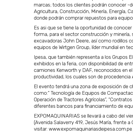
marcas; todos los clientes podrán conocer -d
Agricultura, Construcción, Minería, Energía, 
donde podrán comprar repuestos para equipos
Es asi que se tiene la oportunidad de conoce
forma, para el sector construcción y minería,
excavadoras John Deere, así como rodillos co
equipos de Wirtgen Group, líder mundial en tec
Ipesa, que también representa a los Grupos 
exhibidos en la feria, con disponibilidad de ent
camiones Kenworth y DAF, reconocidos en el 
productividad, los cuales son de procedenci
El evento tendrá una zona de exposición de ch
como:” Tecnología de Equipos de Compactació
Operación de Tractores Agrícolas”, “Contratos
diferentes bancos para financiamiento de equ
EXPOMAQUINARIAS se llevará a cabo del viern
(Avenida Salaverry 419, Jesús María, frente 
visitar: www.expomaquinariasdeipesa.com.pe