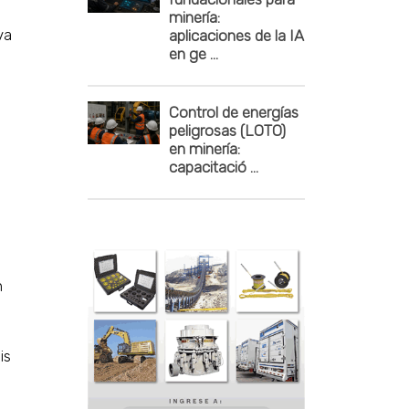
minería:
va
aplicaciones de la IA
en ge ...
Control de energías
peligrosas (LOTO)
en minería:
capacitació ...
n
is