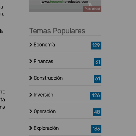
ea
Publicidad
n.
Temas Populares
da
Economía
129
Finanzas
31
Construcción
61
NTE
Inversión
426
nta
ons
Operación
48
Exploración
133