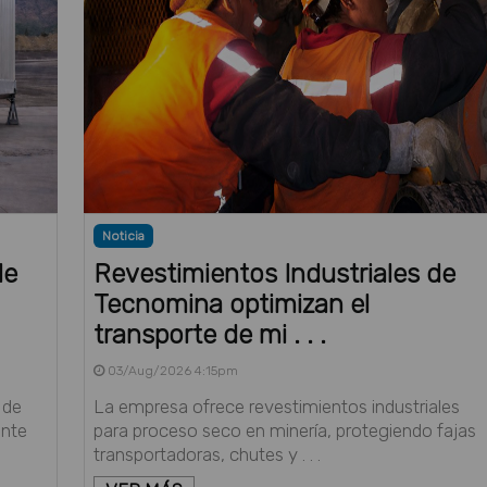
Noticia
le
Revestimientos Industriales de
Tecnomina optimizan el
transporte de mi . . .
03/Aug/2026 4:15pm
 de
La empresa ofrece revestimientos industriales
ente
para proceso seco en minería, protegiendo fajas
transportadoras, chutes y . . .