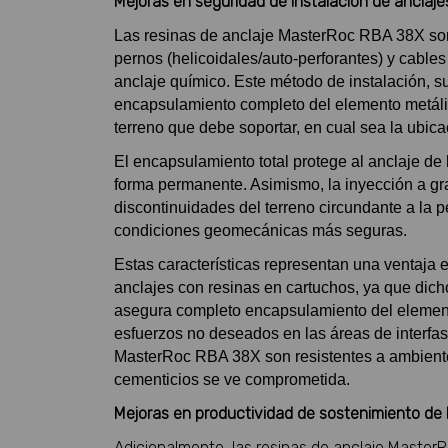
Mejoras en seguridad de instalación de anclaje
Las resinas de anclaje MasterRoc RBA 38X son 
pernos (helicoidales/auto-perforantes) y cable
anclaje químico. Este método de instalación, s
encapsulamiento completo del elemento metálico
terreno que debe soportar, en cual sea la ubicac
El encapsulamiento total protege al anclaje de
forma permanente. Asimismo, la inyección a gra
discontinuidades del terreno circundante a la p
condiciones geomecánicas más seguras.
Estas características representan una ventaja 
anclajes con resinas en cartuchos, ya que dic
asegura completo encapsulamiento del elemento
esfuerzos no deseados en las áreas de interfase
MasterRoc RBA 38X son resistentes a ambientes
cementicios se ve comprometida.
Mejoras en productividad de sostenimiento de 
Adicionalmente, las resinas de anclaje Maste