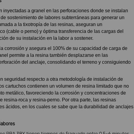
s
inyectadas a granel en las perforaciones donde se instalan
s de sostenimiento de labores subterráneas para generar un
umada a la tixotropía de las resinas, aseguran un
 (cable o perno) y óptima transferencia de las cargas del
ión de su instalación en la labor a sostener.
 la corrosión y asegura el 100% de su capacidad de carga de
nel permite a la resina también desplazarse en las
erforación del anclaje, consolidando el terreno y consiguiendo
en seguridad respecto a otra metodología de instalación de
hos cartuchos contienen un volumen de resina limitado que no
 metálico, favoreciendo la corrosión y concentraciones de
 resina-roca y resina-perno. Por otra parte, las resinas
 ácidos, en los cuales se sabe que la durabilidad de anclajes
labores
rRoc RBA 38X tienen tiempos de fraguado entre 0.5-6 minutos