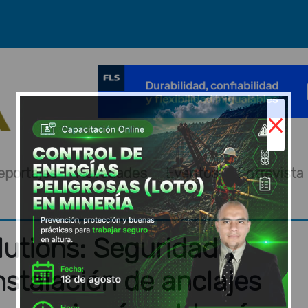
×
eportajes
Novedades
Eventos
Entrevista
lutions: Seguridad y
nstalación de anclajes