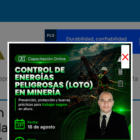
×
eportajes
Novedades
Eventos
Entrevista
 en Perú lleva su
amios a Bolivia con