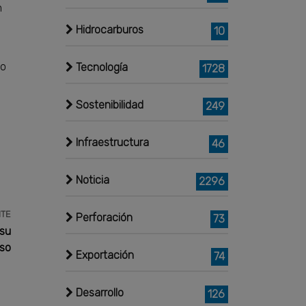
n
Hidrocarburos
10
do
Tecnología
1728
Sostenibilidad
249
Infraestructura
46
Noticia
2296
NTE
Perforación
73
 su
tso
Exportación
74
Desarrollo
126