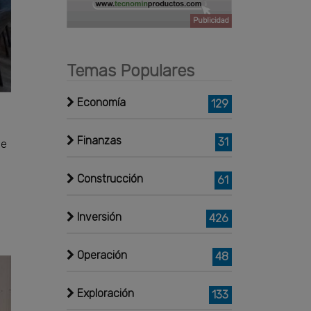
Publicidad
Temas Populares
Economía
129
Finanzas
31
de
Construcción
61
Inversión
426
Operación
48
Exploración
133