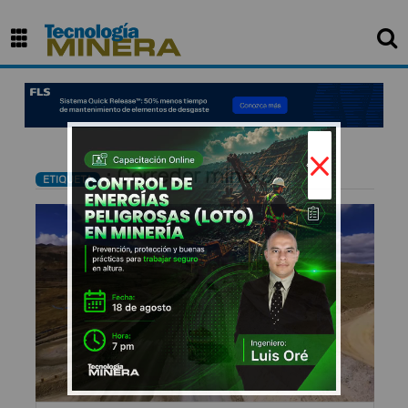
×
: Corredor minero
ETIQUETA