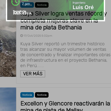
Noticia
Noticia
Kuya Silver logra ventas récord y
completa mejoras clave en la
mina de plata Bethania
17/Oct/2025 5:02pm
Kuya Silver reportó un trimestre histórico
tras alcanzar su mayor volumen de ventas
de concentrado y finalizar importantes obras
de infraestructura en el proyecto Bethania,
en Perú. . . .
VER MÁS
Noticia
Noticia
Excellon y Glencore reactivarán la
mina de plata de Mallay