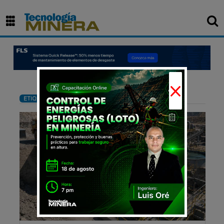
×
: Planta concentradora
ETIQUETA