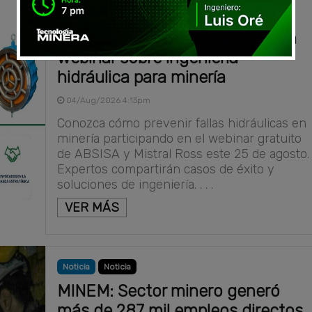
Noticia
Actualidad
ABSISA y Mistral Ross realizarán
webinar sobre ingeniería
hidráulica para minería
04/Aug/2026 4:13pm
Conozca cómo prevenir fallas hidráulicas en
minería participando en el webinar gratuito
de ABSISA y Mistral Ross este 25 de agosto.
Expertos compartirán casos de éxito y
soluciones de ingeniería. . . .
VER MÁS
Noticia
Noticia
MINEM: Sector minero generó
más de 287 mil empleos directos