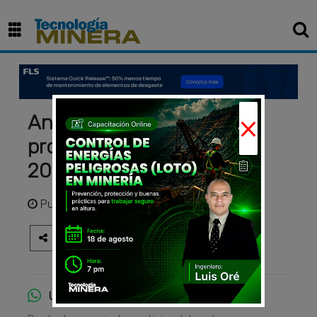
×
Antamina mantiene su
producción de cobre en
2024
Publicado
hace 2 años
Únete al canal de WhatsApp