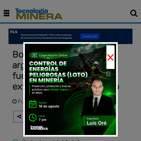
×
Bolivia: La empresa
argentina EnergyX quedó
fuera de la carrera para
extraer litio del país vecino
Publicado
hace 4 años