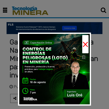
×
Gavelán: Aprobar la Política
Nacional Multisectorial de
Minería al 2050 será un gran
paso para destrabar
inversiones
Publicado
hace 1 año