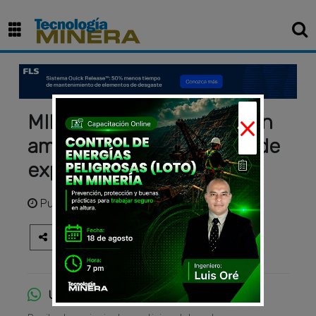
×
MINEM otorga certificación
ambiental a 15 proyectos de
exploración minera
Publicado
hace 2 años
Únete al canal de WhatsApp