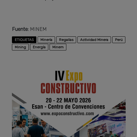
Fuente:
MINEM
ETIQUETAS
Minería
Regalías
Actividad Minera
Perú
Mining
Energía
Minem