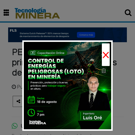
×
PERUMIN 37 reunirá por
primera vez a delegaciones
de los cinco continentes
Publicado
hace 1 año
Únete al canal de WhatsApp