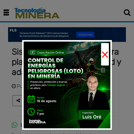
×
Sistemas de andamiaje para
plantas mineras: seguridad y
adaptabilidad
Publicado
hace 1 año
Únete al canal de WhatsApp