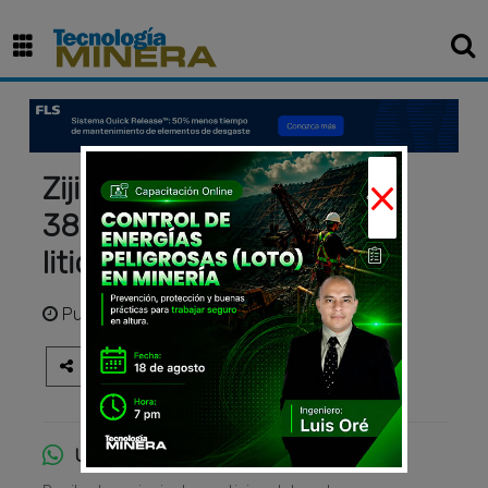
×
Zijin Mining invertirá US$
380 millones en planta de
litio en Argentina
Publicado
hace 4 años
Únete al canal de WhatsApp