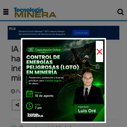
×
IA lograría reducción de
hasta un 70% en paradas
inesperadas en el sector
minero
Publicado
hace 3 años