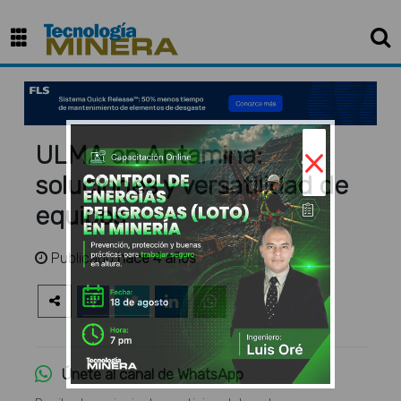
×
ULMA en Antamina:
soluciones y versatilidad de
equipos
Publicado
hace 4 años
Únete al canal de WhatsApp