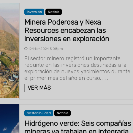
Inversión
Noticia
Minera Poderosa y Nexa
Resources encabezan las
inversiones en exploración
19/Mar/2024 5:08pm
El sector minero registró un importante
repunte en las inversiones destinadas a la
exploración de nuevos yacimientos durante
el primer mes del año en curso. . . .
VER MÁS
Sostenibilidad
Noticia
Hidrógeno verde: Seis compañías
mineras ya trabajan en integrarla