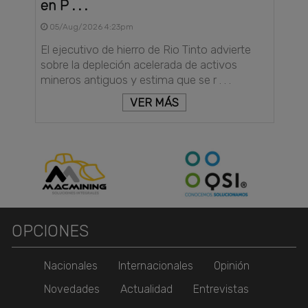
en P . . .
05/Aug/2026 4:23pm
El ejecutivo de hierro de Rio Tinto advierte
sobre la depleción acelerada de activos
mineros antiguos y estima que se r . . .
VER MÁS
OPCIONES
Nacionales
Internacionales
Opinión
Novedades
Actualidad
Entrevistas