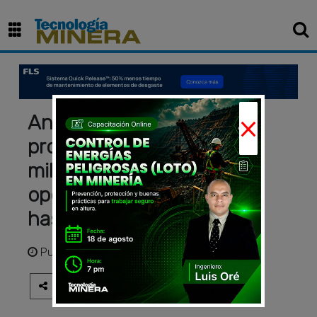
×
Anglo American ingresa
proyecto por US$295
millones para extender
operación de El Soldado
hasta 2045
Publicado
hace 2 meses