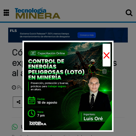
×
Cómo optimizar la
explotación minera gracias
al análisis predictivo
Publicado
hace 2 años
Únete al canal de WhatsApp