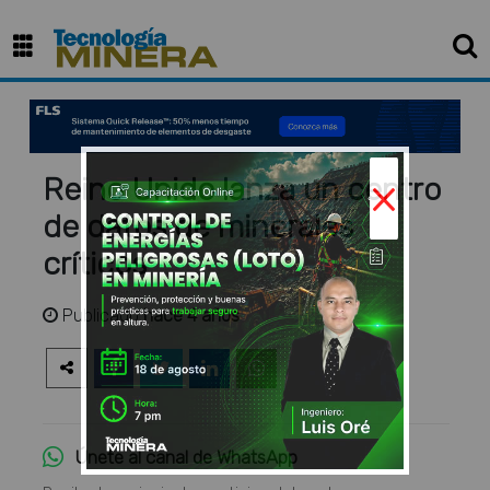
×
Reino Unido lanza un centro
de datos de minerales
críticos
Publicado
hace 4 años
Únete al canal de WhatsApp