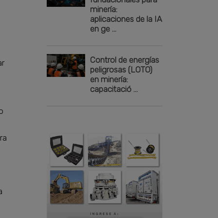
minería:
aplicaciones de la IA
en ge ...
Control de energías
ar
peligrosas (LOTO)
en minería:
capacitació ...
o
ra
a