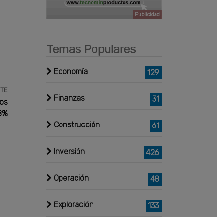
Publicidad
Temas Populares
Economía
129
NTE
Finanzas
31
sos
68%
Construcción
61
Inversión
426
Operación
48
Exploración
133