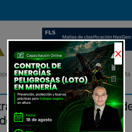
×
eportajes
Novedades
Eventos
Entrevista
tras 150.000 toneladas d
 de metales el 9 de