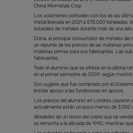
China Minmetals Corp.
Los volúmenes coinciden con los de las últimas
metal liberada en 2021 a 570.000 toneladas. A
estatales de metales durante más de una déc
China, el principal consumidor de metales del
un repunte de los precios de las materias pri
materias primas para sus fabricantes. Las sub
fabricantes.
Todo el aluminio que se ofrece en la última 
en el primer semestre de 2009, según mostró 
Eso sugiere que fue comprado por el Gobierno c
brindar apoyo a las fundiciones en apuros.
Los precios del aluminio en Londres cayeron a
actualmente están un poco menos de 3.000 d
Alrededor de un tercio del cobre que se vend
se remonta a la década de 1990, mientras que 
Las subastas se llevarán a cabo los sábados,