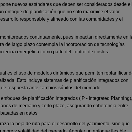
 impone nuevos estándares que deben ser considerados desde el
 un enfoque de planificación que no solo maximice el valor
esarrollo responsable y alineado con las comunidades y el
er monitoreados continuamente, pues impactan directamente en l
era de largo plazo contempla la incorporación de tecnologías
iciencia energética como parte del control de costos.
ual es el uso de modelos dinámicos que permiten replanificar d
alizada. Esto incluye sistemas de planificación integrados con
ad de respuesta ante cambios súbitos del mercado.
nfoques de planificación integrados (IP - Integrated Planning)
planes de mediano y corto plazo, asegurando coherencia entre
s basadas en datos.
raza la hoja de ruta para el desarrollo del yacimiento, sino que
idumbre y volatilidad del mercado. Adoptar un enfoque flexible,