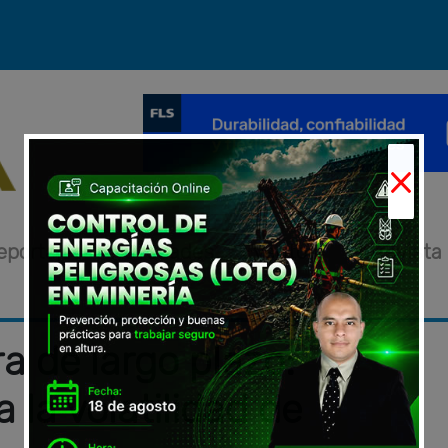
×
eportajes
Novedades
Eventos
Entrevista
a de largo plazo:
a la volatilidad de