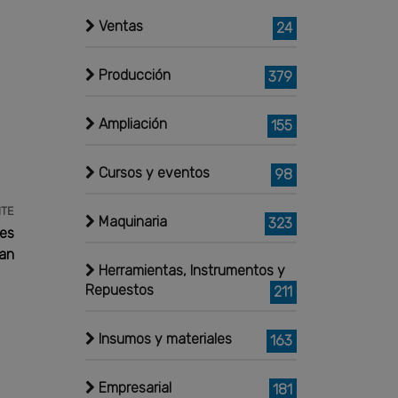
Ventas
24
Producción
379
Ampliación
155
Cursos y eventos
98
NTE
Maquinaria
323
nes
uan
Herramientas, Instrumentos y
Repuestos
211
Insumos y materiales
163
Empresarial
181