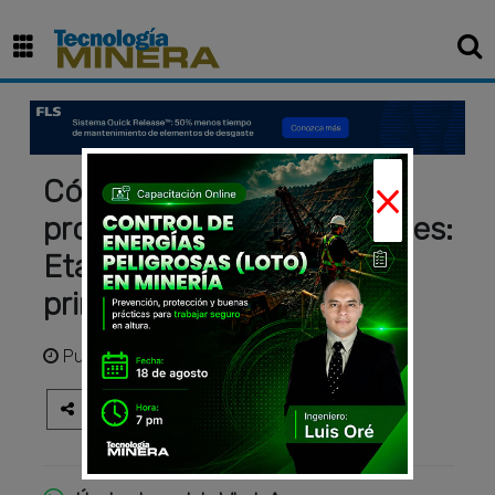
×
Cómo funciona el
procesamiento de minerales:
Etapas clave y métodos
principales
Publicado
hace 1 año